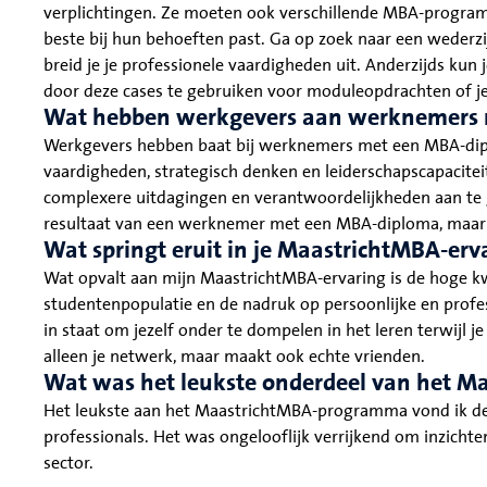
verplichtingen. Ze moeten ook verschillende MBA-progr
beste bij hun behoeften past. Ga op zoek naar een wederzi
breid je je professionele vaardigheden uit. Anderzijds kun j
door deze cases te gebruiken voor moduleopdrachten of je 
Wat hebben werkgevers aan werknemers
Werkgevers hebben baat bij werknemers met een MBA-dipl
vaardigheden, strategisch denken en leiderschapscapaciteit
complexere uitdagingen en verantwoordelijkheden aan te ga
resultaat van een werknemer met een MBA-diploma, maar o
Wat springt eruit in je MaastrichtMBA-erv
Wat opvalt aan mijn MaastrichtMBA-ervaring is de hoge kwal
studentenpopulatie en de nadruk op persoonlijke en profes
in staat om jezelf onder te dompelen in het leren terwijl 
alleen je netwerk, maar maakt ook echte vrienden.
Wat was het leukste onderdeel van het 
Het leukste aan het MaastrichtMBA-programma vond ik de
professionals. Het was ongelooflijk verrijkend om inzichte
sector.