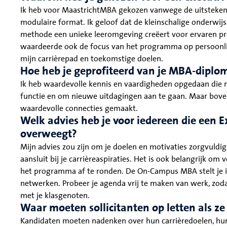
Ik heb voor MaastrichtMBA gekozen vanwege de uitstekende 
modulaire format. Ik geloof dat de kleinschalige onderwi
methode een unieke leeromgeving creëert voor ervaren pro
waardeerde ook de focus van het programma op persoonlijk
mijn carrièrepad en toekomstige doelen.
Hoe heb je geprofiteerd van je MBA-diplo
Ik heb waardevolle kennis en vaardigheden opgedaan die m
functie en om nieuwe uitdagingen aan te gaan. Maar boven
waardevolle connecties gemaakt.
Welk advies heb je voor iedereen die een
overweegt?
Mijn advies zou zijn om je doelen en motivaties zorgvuld
aansluit bij je carrièreaspiraties. Het is ook belangrijk om
het programma af te ronden. De On-Campus MBA stelt je in
netwerken. Probeer je agenda vrij te maken van werk, zodat 
met je klasgenoten.
Waar moeten sollicitanten op letten als z
Kandidaten moeten nadenken over hun carrièredoelen, hun l