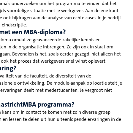
amma's onderzoeken om het programma te vinden dat het
jds voordelige situatie met je werkgever. Aan de ene kant
e ook bijdragen aan de analyse van echte cases in je bedrijf
eindscriptie.
 met een MBA-diploma?
oma omdat ze geavanceerde zakelijke kennis en
en in de organisatie inbrengen. Ze zijn ook in staat om
an. Bovendien is het, zoals eerder gezegd, niet alleen het
ok het proces dat werkgevers snel winst oplevert.
aring?
iteit van de faculteit, de diversiteit van de
sionele ontwikkeling. De module-aanpak op locatie stelt je
je ervaringen deelt met medestudenten. Je vergroot niet
MaastrichtMBA programma?
 kans om in contact te komen met zo'n diverse groep
n en lessen te delen uit hun uiteenlopende ervaringen in de