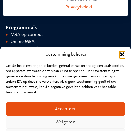
Privacybeleid
Programma's
MBA op campus
Online MBA
Toestemming beheren
Over MaastrichtMBA
Om de beste ervaringen te bieden, gebruiken we technologieën zoals cookies
om apparaatinformatie op te slaan en/of te openen. Door toestemming te
Over MaastrichtMBA
Evenementen
geven voor deze technologieën kunnen we gegevens zoals surfgedrag of
Universiteit Maastricht
Nieuws
unieke ID's op deze site verwerken. Als u geen toestemming geeft of uw
Rankings en accreditaties
Video's
toestemming intrekt, kan dit negatieve gevolgen hebben voor bepaalde
functies en kenmerken.
Blijf verbonden
Neem contact op met
Accepteer
Beoordeling cv
Nieuwsbrief
Weigeren