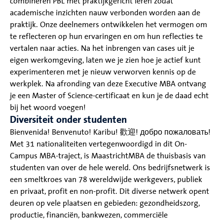
combineren PBL met praktijkgericht leren zodat
academische inzichten nauw verbonden worden aan de
praktijk. Onze deelnemers ontwikkelen het vermogen om
te reflecteren op hun ervaringen en om hun reflecties te
vertalen naar acties. Na het inbrengen van cases uit je
eigen werkomgeving, laten we je zien hoe je actief kunt
experimenteren met je nieuw verworven kennis op de
werkplek. Na afronding van deze Executive MBA ontvang
je een Master of Science-certificaat en kun je de daad echt
bij het woord voegen!
Diversiteit onder studenten
Bienvenida! Benvenuto! Karibu! 歡迎! добро пожаловать!
Met 31 nationaliteiten vertegenwoordigd in dit On-
Campus MBA-traject, is MaastrichtMBA de thuisbasis van
studenten van over de hele wereld. Ons bedrijfsnetwerk is
een smeltkroes van 78 wereldwijde werkgevers, publiek
en privaat, profit en non-profit. Dit diverse netwerk opent
deuren op vele plaatsen en gebieden: gezondheidszorg,
productie, financiën, bankwezen, commerciële