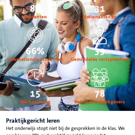
89
31
Studenten
Nationaliteiten
66
%
39
Internationale studenten
Gemiddelde instapleeftijd
15
78
Werkervaring
Betrokken werkgevers
Praktijkgericht leren
Het onderwijs stopt niet bij de gesprekken in de klas. We