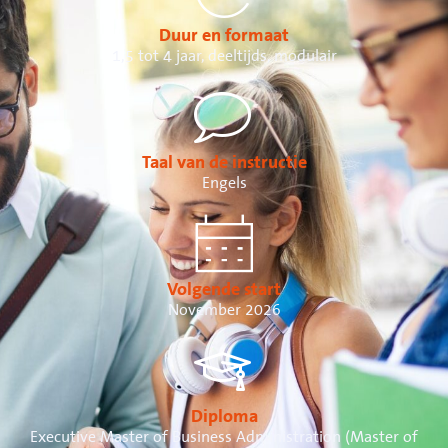
Duur en formaat
1,5 tot 4 jaar, deeltijds, modulair
Taal van de instructie
Engels
Volgende start
November 2026
Diploma
Executive Master of Business Administration (Master of