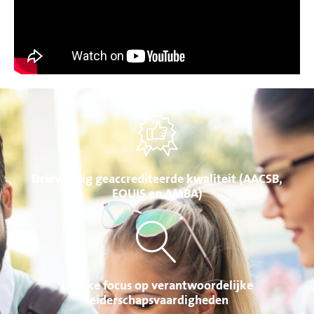
Drievoudig geaccrediteerde kwaliteit (AACSB,
EQUIS en AMBA)
Unieke focus op verantwoordelijke
leiderschapsvaardigheden