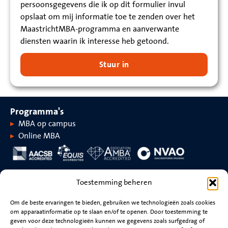
persoonsgegevens die ik op dit formulier invul
opslaat om mij informatie toe te zenden over het
MaastrichtMBA-programma en aanverwante
diensten waarin ik interesse heb getoond.
Stuur in
Programma's
MBA op campus
Online MBA
Over MaastrichtMBA
Toestemming beheren
Over
Rankings en
MaastrichtMBA
accreditaties
Om de beste ervaringen te bieden, gebruiken we technologieën zoals cookies
om apparaatinformatie op te slaan en/of te openen. Door toestemming te
Universiteit
Evenementen
geven voor deze technologieën kunnen we gegevens zoals surfgedrag of
Maastricht
Nieuws