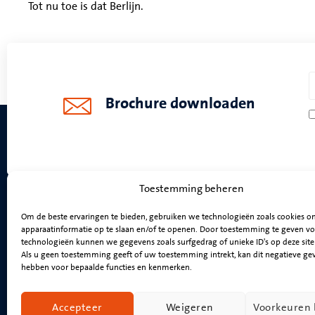
Tot nu toe is dat Berlijn.
Brochure downloaden
Toestemming beheren
Om de beste ervaringen te bieden, gebruiken we technologieën zoals cookies 
Programma's
apparaatinformatie op te slaan en/of te openen. Door toestemming te geven vo
technologieën kunnen we gegevens zoals surfgedrag of unieke ID's op deze sit
MBA op campus
Als u geen toestemming geeft of uw toestemming intrekt, kan dit negatieve ge
Online MBA
hebben voor bepaalde functies en kenmerken.
Accepteer
Weigeren
Voorkeuren 