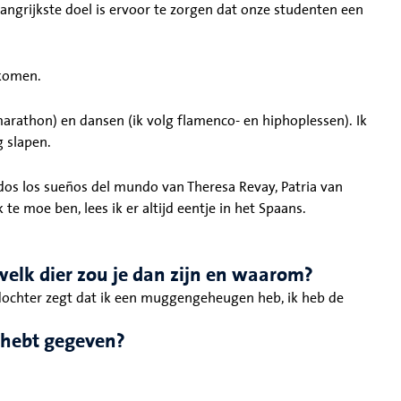
ngrijkste doel is ervoor te zorgen dat onze studenten een
ekomen.
arathon) en dansen (ik volg flamenco- en hiphoplessen). Ik
g slapen.
?
dos los sueños del mundo van Theresa Revay, Patria van
 moe ben, lees ik er altijd eentje in het Spaans.
 welk dier zou je dan zijn en waarom?
 dochter zegt dat ik een muggengeheugen heb, ik heb de
 hebt gegeven?