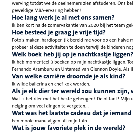
werving totdat we de deelnemers zien afstuderen. Ons bela
geweldige MBA-ervaring hebben!
Hoe lang werk je al met ons samen?
Ik ben kort na de zomervakantie van 2020 bij het team g
Hoe besteed je graag je vrije tijd?
Foto's maken, hardlopen (ik bereid me voor op een halve m
probeer al deze activiteiten te doen terwijl de kinderen no
Welk boek heb jij op je nachtkastje liggen
Ik heb momenteel 3 boeken op mijn nachtkastje liggen. To
Fernando Aramburu en Untamed van Glennon Doyle. Als ik te
Van welke carrière droomde je als kind?
Ik wilde ballerina en chef-kok worden.
Als je elk dier ter wereld zou kunnen zijn,
Wat is het dier met het beste geheugen? De olifant? Mijn
neiging om veel dingen te vergeten...
Wat was het laatste cadeau dat je iemand
Een mooie mand vijgen uit mijn tuin.
Wat is jouw favoriete plek in de wereld?