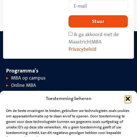
Stuur
Ik ga akkoord met de
MaastrichtMBA
Privacybeleid
Programma's
MBA op campus
Online MBA
Toestemming beheren
Over MaastrichtMBA
Om de beste ervaringen te bieden, gebruiken we technologieën zoals cookies
om apparaatinformatie op te slaan en/of te openen. Door toestemming te
Over MaastrichtMBA
Evenementen
geven voor deze technologieën kunnen we gegevens zoals surfgedrag of
Universiteit Maastricht
Nieuws
unieke ID's op deze site verwerken. Als u geen toestemming geeft of uw
Rankings en accreditaties
Video's
toestemming intrekt, kan dit negatieve gevolgen hebben voor bepaalde