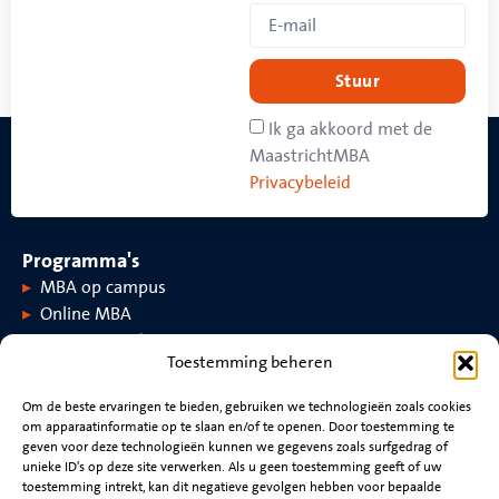
Stuur
Ik ga akkoord met de
MaastrichtMBA
Privacybeleid
Programma's
MBA op campus
Online MBA
Toestemming beheren
Over MaastrichtMBA
Om de beste ervaringen te bieden, gebruiken we technologieën zoals cookies
om apparaatinformatie op te slaan en/of te openen. Door toestemming te
Over MaastrichtMBA
Evenementen
geven voor deze technologieën kunnen we gegevens zoals surfgedrag of
Universiteit Maastricht
Nieuws
unieke ID's op deze site verwerken. Als u geen toestemming geeft of uw
Rankings en accreditaties
Video's
toestemming intrekt, kan dit negatieve gevolgen hebben voor bepaalde