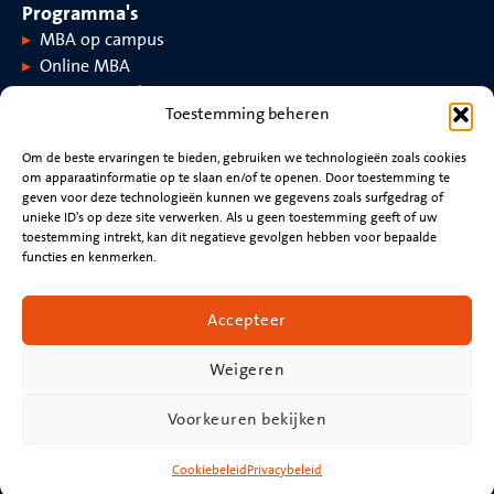
Programma's
MBA op campus
Online MBA
Toestemming beheren
Over MaastrichtMBA
Om de beste ervaringen te bieden, gebruiken we technologieën zoals cookies
om apparaatinformatie op te slaan en/of te openen. Door toestemming te
Over MaastrichtMBA
Evenementen
geven voor deze technologieën kunnen we gegevens zoals surfgedrag of
Universiteit Maastricht
Nieuws
unieke ID's op deze site verwerken. Als u geen toestemming geeft of uw
Rankings en accreditaties
Video's
toestemming intrekt, kan dit negatieve gevolgen hebben voor bepaalde
functies en kenmerken.
Blijf verbonden
Neem contact op met
Accepteer
Beoordeling cv
Nieuwsbrief
Weigeren
Voorkeuren bekijken
Brochure downloaden
© 2026
MaastrichtMBA
| 043WEB ☆ Webdesign Maastricht
Cookiebeleid
Privacybeleid
Cookiebeleid |
Privacyverklaring |
Disclaimer