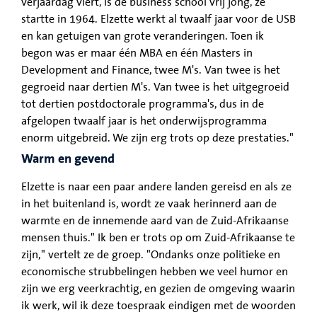
verjaardag viert, is de business school vrij jong, ze
startte in 1964. Elzette werkt al twaalf jaar voor de USB
en kan getuigen van grote veranderingen. Toen ik
begon was er maar één MBA en één Masters in
Development and Finance, twee M's. Van twee is het
gegroeid naar dertien M's. Van twee is het uitgegroeid
tot dertien postdoctorale programma's, dus in de
afgelopen twaalf jaar is het onderwijsprogramma
enorm uitgebreid. We zijn erg trots op deze prestaties."
Warm en gevend
Elzette is naar een paar andere landen gereisd en als ze
in het buitenland is, wordt ze vaak herinnerd aan de
warmte en de innemende aard van de Zuid-Afrikaanse
mensen thuis." Ik ben er trots op om Zuid-Afrikaanse te
zijn," vertelt ze de groep. "Ondanks onze politieke en
economische strubbelingen hebben we veel humor en
zijn we erg veerkrachtig, en gezien de omgeving waarin
ik werk, wil ik deze toespraak eindigen met de woorden