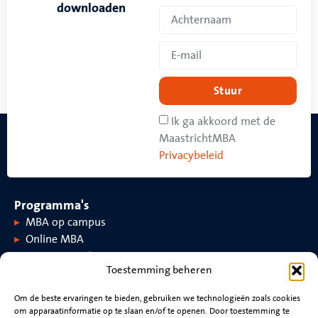
downloaden
Stuur
Ik ga akkoord met de
MaastrichtMBA
Privacybeleid
Programma's
MBA op campus
Online MBA
Toestemming beheren
Over MaastrichtMBA
Om de beste ervaringen te bieden, gebruiken we technologieën zoals cookies
om apparaatinformatie op te slaan en/of te openen. Door toestemming te
Over MaastrichtMBA
Evenementen