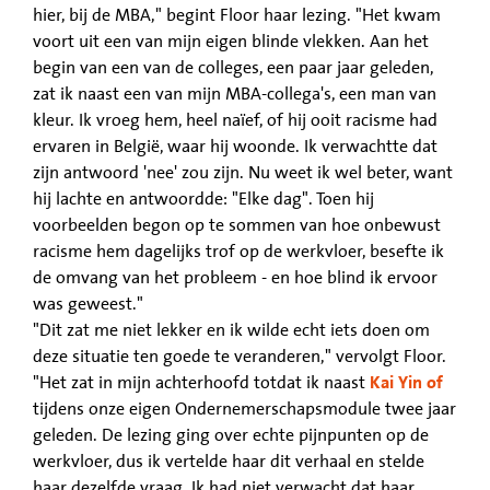
hier, bij de MBA," begint Floor haar lezing. "Het kwam
voort uit een van mijn eigen blinde vlekken. Aan het
begin van een van de colleges, een paar jaar geleden,
zat ik naast een van mijn MBA-collega's, een man van
kleur. Ik vroeg hem, heel naïef, of hij ooit racisme had
ervaren in België, waar hij woonde. Ik verwachtte dat
zijn antwoord 'nee' zou zijn. Nu weet ik wel beter, want
hij lachte en antwoordde: "Elke dag". Toen hij
voorbeelden begon op te sommen van hoe onbewust
racisme hem dagelijks trof op de werkvloer, besefte ik
de omvang van het probleem - en hoe blind ik ervoor
was geweest."
"Dit zat me niet lekker en ik wilde echt iets doen om
deze situatie ten goede te veranderen," vervolgt Floor.
"Het zat in mijn achterhoofd totdat ik naast
Kai Yin of
tijdens onze eigen Ondernemerschapsmodule twee jaar
geleden. De lezing ging over echte pijnpunten op de
werkvloer, dus ik vertelde haar dit verhaal en stelde
haar dezelfde vraag. Ik had niet verwacht dat haar