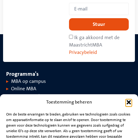
Stuur
Ik ga akkoord met de
MaastrichtMBA
Privacybeleid
Programma's
MBA op campus
Online MBA
Toestemming beheren
Over MaastrichtMBA
Om de beste ervaringen te bieden, gebruiken we technologieën zoals cookies
om apparaatinformatie op te slaan en/of te openen. Door toestemming te
Over MaastrichtMBA
Evenementen
geven voor deze technologieën kunnen we gegevens zoals surfgedrag of
Universiteit Maastricht
Nieuws
unieke ID's op deze site verwerken. Als u geen toestemming geeft of uw
Rankings en accreditaties
Video's
toestemming intrekt, kan dit negatieve gevolgen hebben voor bepaalde