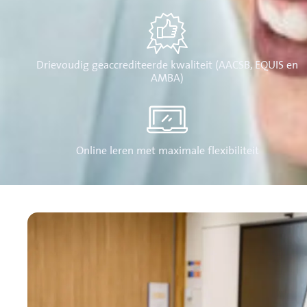
Drievoudig geaccrediteerde kwaliteit (AACSB, EQUIS en
AMBA)
Online leren met maximale flexibiliteit