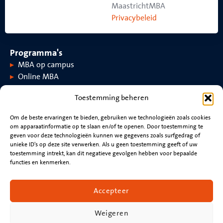
MaastrichtMBA
Privacybeleid
Programma's
MBA op campus
Online MBA
Toestemming beheren
Over MaastrichtMBA
Om de beste ervaringen te bieden, gebruiken we technologieën zoals cookies
om apparaatinformatie op te slaan en/of te openen. Door toestemming te
Over MaastrichtMBA
Evenementen
geven voor deze technologieën kunnen we gegevens zoals surfgedrag of
Universiteit Maastricht
Nieuws
unieke ID's op deze site verwerken. Als u geen toestemming geeft of uw
Rankings en accreditaties
Video's
toestemming intrekt, kan dit negatieve gevolgen hebben voor bepaalde
functies en kenmerken.
Blijf verbonden
Neem contact op met
Accepteer
Beoordeling cv
Nieuwsbrief
Weigeren