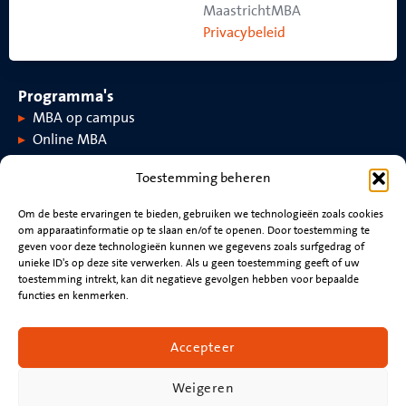
MaastrichtMBA
Privacybeleid
Programma's
MBA op campus
Online MBA
Toestemming beheren
Over MaastrichtMBA
Om de beste ervaringen te bieden, gebruiken we technologieën zoals cookies
om apparaatinformatie op te slaan en/of te openen. Door toestemming te
Over MaastrichtMBA
Evenementen
geven voor deze technologieën kunnen we gegevens zoals surfgedrag of
Universiteit Maastricht
Nieuws
unieke ID's op deze site verwerken. Als u geen toestemming geeft of uw
Rankings en accreditaties
Video's
toestemming intrekt, kan dit negatieve gevolgen hebben voor bepaalde
functies en kenmerken.
Blijf verbonden
Neem contact op met
Accepteer
Beoordeling cv
Nieuwsbrief
Weigeren