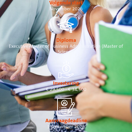
Volgende start
November 2026
Diploma
Executive Master of Business Administration (Master of
Science)
Investering
€ 29,500 - € 34,500
Aanvraagdeadline
1 september 2026