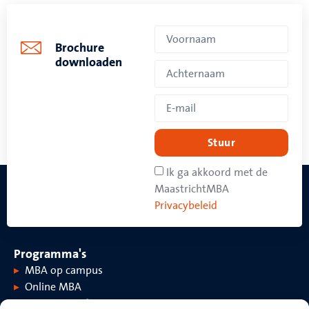
Brochure
downloaden
Stuur
Ik ga akkoord met de
MaastrichtMBA
Privacybeleid
Programma's
MBA op campus
Online MBA