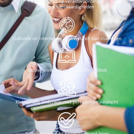
Unieke focus op verantwoordelijke
leiderschapsvaardigheden
Culturele en internationale diversiteit van studenten
Online leren met maximale flexibiliteit
Kleinschalig onderwijs met persoonlijke aandacht
Actiegebaseerd en bedrijfsrelevant leren