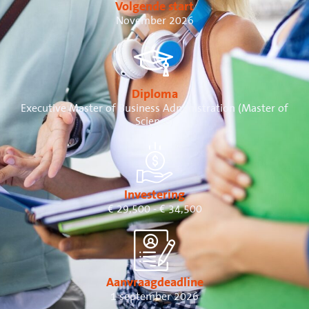
Volgende start
November 2026
Diploma
Executive Master of Business Administration (Master of
Science)
Investering
€ 29,500 - € 34,500
Aanvraagdeadline
1 september 2026