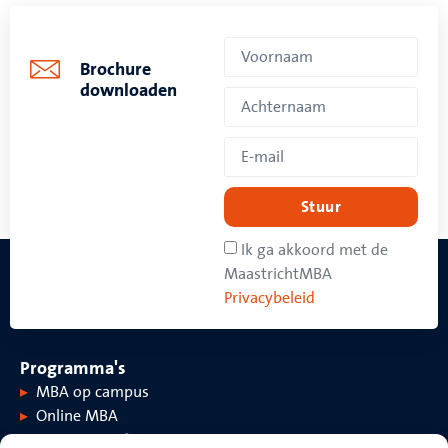
Brochure
downloaden
Stuur
Ik ga akkoord met de
MaastrichtMBA
Privacybeleid
Programma's
MBA op campus
Online MBA