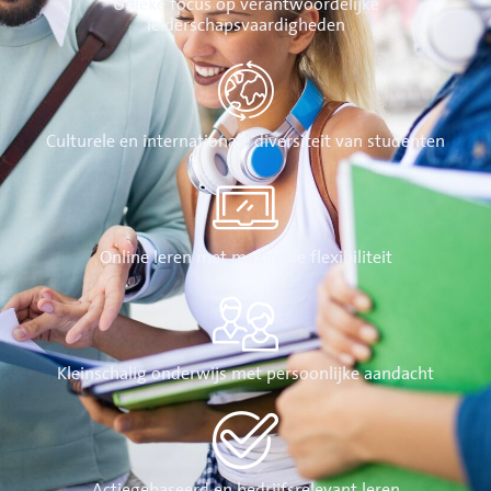
Unieke focus op verantwoordelijke
leiderschapsvaardigheden
Culturele en internationale diversiteit van studenten
Online leren met maximale flexibiliteit
Kleinschalig onderwijs met persoonlijke aandacht
Actiegebaseerd en bedrijfsrelevant leren