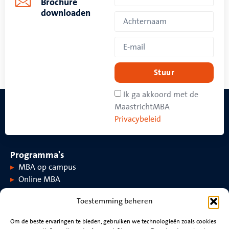
Brochure
downloaden
Stuur
Ik ga akkoord met de
MaastrichtMBA
Privacybeleid
Programma's
MBA op campus
Online MBA
Toestemming beheren
Over MaastrichtMBA
Om de beste ervaringen te bieden, gebruiken we technologieën zoals cookies