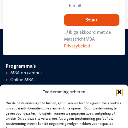
Stuur
Ik ga akkoord met de
MaastrichtMBA
Privacybeleid
Programma's
MBA op campus
Online MBA
Toestemming beheren
Over MaastrichtMBA
Om de beste ervaringen te bieden, gebruiken we technologieën zoals cookies
om apparaatinformatie op te slaan en/of te openen. Door toestemming te
Over MaastrichtMBA
Evenementen
geven voor deze technologieën kunnen we gegevens zoals surfgedrag of
Universiteit Maastricht
Nieuws
unieke ID's op deze site verwerken. Als u geen toestemming geeft of uw
Rankings en accreditaties
Video's
toestemming intrekt, kan dit negatieve gevolgen hebben voor bepaalde